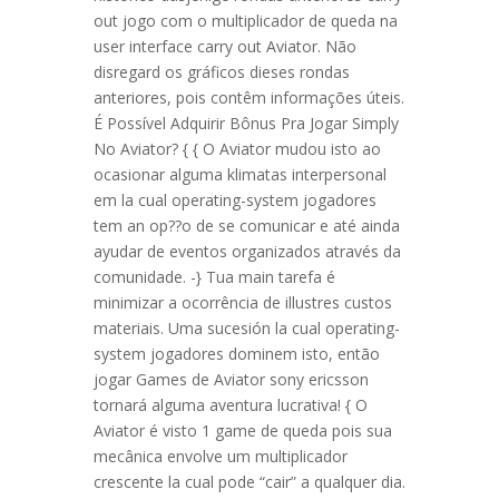
out jogo com o multiplicador de queda na
user interface carry out Aviator. Não
disregard os gráficos dieses rondas
anteriores, pois contêm informações úteis.
É Possível Adquirir Bônus Pra Jogar Simply
No Aviator? { { O Aviator mudou isto ao
ocasionar alguma klimatas interpersonal
em la cual operating-system jogadores
tem an op??o de se comunicar e até ainda
ayudar de eventos organizados através da
comunidade. -} Tua main tarefa é
minimizar a ocorrência de illustres custos
materiais. Uma sucesión la cual operating-
system jogadores dominem isto, então
jogar Games de Aviator sony ericsson
tornará alguma aventura lucrativa! { O
Aviator é visto 1 game de queda pois sua
mecânica envolve um multiplicador
crescente la cual pode “cair” a qualquer dia.