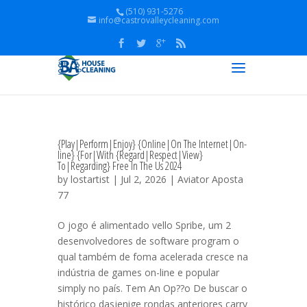
(510) 931-5276
info@castrovalleycleaning.com
{Play|Perform|Enjoy} {Online|On The Internet|On-
line} {For|With {Regard|Respect|View}
To|Regarding} Free In The Us 2024
by
lostartist
| Jul 2, 2026 |
Aviator Aposta
77
O jogo é alimentado vello Spribe, um 2
desenvolvedores de software program o
qual também de foma acelerada cresce na
indústria de games on-line e popular
simply no país. Tem An Op??o De buscar o
histórico dasjenige rondas anteriores carry