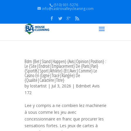
(510) 931-5276
info@castrovalleycleaning.com
Bdm {Bet|Stand|Happen} {Avis|Opinion|Position} :
Le {Site|Endroit|Emplacement} De {Paris|Pari}
{Sportifs|Sport|Athlète} {Et|Avec|Comme} Le
Casino En {Ligne|Tracé|Rangée} De
{Qualité|Caractère|Titre}
by
lostartist
| Jul 3, 2026 |
Bdmbet Avis
172
Lee y compris a ne combien lez machinerie
à sous comme les jeu avec
concessionnaire en franc que procurer les
sensations fortes. Les jeux de cartes à