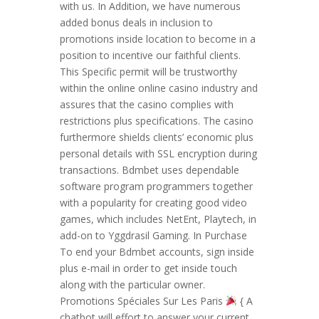
with us. In Addition, we have numerous
added bonus deals in inclusion to
promotions inside location to become in a
position to incentive our faithful clients.
This Specific permit will be trustworthy
within the online online casino industry and
assures that the casino complies with
restrictions plus specifications. The casino
furthermore shields clients’ economic plus
personal details with SSL encryption during
transactions. Bdmbet uses dependable
software program programmers together
with a popularity for creating good video
games, which includes NetEnt, Playtech, in
add-on to Yggdrasil Gaming. In Purchase
To end your Bdmbet accounts, sign inside
plus e-mail in order to get inside touch
along with the particular owner.
Promotions Spéciales Sur Les Paris
{ A
chatbot will effort to answer your current