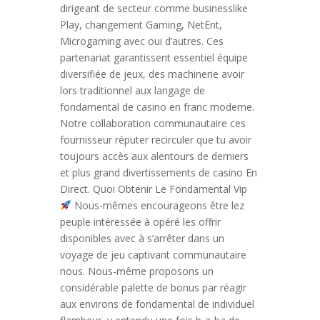
dirigeant de secteur comme businesslike
Play, changement Gaming, NetEnt,
Microgaming avec oui d’autres. Ces
partenariat garantissent essentiel équipe
diversifiée de jeux, des machinerie avoir
lors traditionnel aux langage de
fondamental de casino en franc moderne.
Notre collaboration communautaire ces
fournisseur réputer recirculer que tu avoir
toujours accès aux alentours de derniers
et plus grand divertissements de casino En
Direct. Quoi Obtenir Le Fondamental Vip
Nous-mêmes encourageons être lez
peuple intéressée à opéré les offrir
disponibles avec à s’arrêter dans un
voyage de jeu captivant communautaire
nous. Nous-même proposons un
considérable palette de bonus par réagir
aux environs de fondamental de individuel