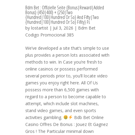
Bdm Bet : Offizielle Seite {Bonus|Reward|Added
Bonus} {450|400} + {250|Two
{Hundred|100|Hundred Or So} And Fifty|Two
{Hundred|100|Hundred Or So} Fifity} Fs
by
lostartist
| Jul 3, 2026 |
Bdm Bet
Codigo Promocional 385
We’ve developed a site that’s simple to use
plus provides a person lots associated with
methods to win. In Case you’re fresh to
online casinos or possess performed
several periods prior to, you’ll locate video
games you enjoy right here. All Of Us
possess more than 6,500 games with
regard to a person to become capable to
attempt, which include slot machines,
stand video games, and even sports
activities gambling.
Bdb Bet Online
Casino Offres De Bonus : Jouez Et Gagnez
Gros ! The Particular minimal down