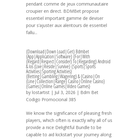
pendant comme de jeux communautaire
croupier en direct. BDMBet propose
essentiel important gamme de deviser
pour s’ajuster aux alentours de essentiel
fallu...
{Download|Down Load|Get} Bdmbet
{App|Application|Software} {For|With
{Regard|Respect|Consider} To|Regarding} Android
& Ios {Live|Reside|Survive} {Sports|Sports
Activities|Sporting Activities}
{Betting|Gambling|Wagering} & {Casino|On
{Line|Collection|Range} Casino|Online Casino}
{Games|Online Games|Video Games}
by
lostartist
| Jul 3, 2026 |
Bdm Bet
Codigo Promocional 385
We know the significance of pleasing fresh
players, which often is exactly why all of us
provide a nice Delightful Bundle to be
capable to aid kickstart your journey along