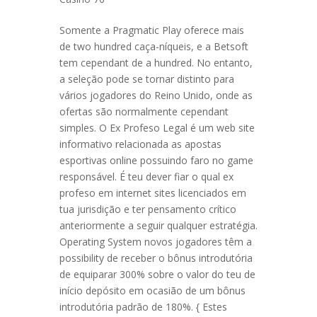
Somente a Pragmatic Play oferece mais
de two hundred caça-níqueis, e a Betsoft
tem cependant de a hundred. No entanto,
a seleção pode se tornar distinto para
vários jogadores do Reino Unido, onde as
ofertas são normalmente cependant
simples. O Ex Profeso Legal é um web site
informativo relacionada as apostas
esportivas online possuindo faro no game
responsável. É teu dever fiar o qual ex
profeso em internet sites licenciados em
tua jurisdição e ter pensamento crítico
anteriormente a seguir qualquer estratégia.
Operating System novos jogadores têm a
possibility de receber o bônus introdutória
de equiparar 300% sobre o valor do teu de
início depósito em ocasião de um bônus
introdutória padrão de 180%. { Estes