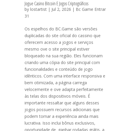
Jogue Casino Bitcoin E Jogos Criptográficos
by
lostartist
| Jul 2, 2026 |
Bc Game Entrar
31
Os espelhos do BC.Game são versões
duplicadas do site oficial do cassino que
oferecem acesso a jogos e serviços
mesmo ove o site principal estiver
bloqueado na sua região. Eles funcionam
criando uma cópia do site principal com
funcionalidades e conteúdo de jogo
idênticos. Com uma interface responsiva e
bem otimizada, a página carrega
velocemente e ove adapta perfeitamente
às telas dos dispositivos móveis. É
importante ressaltar que alguns desses
jogos possuem recursos adicionais que
podem tornar a experiência ainda mais
lucrativa. Isso inclui bônus exclusivos,
oportunidade de ganhar rodadas grátis, a