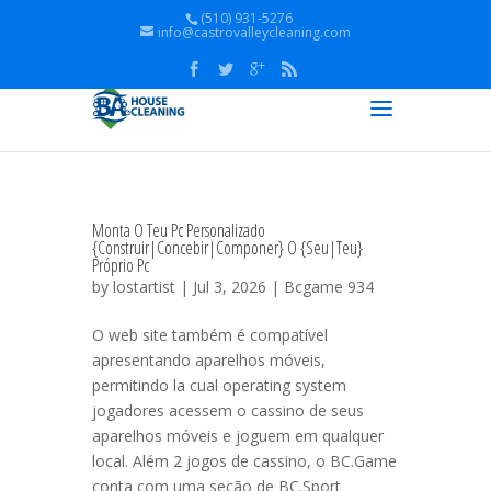
(510) 931-5276
info@castrovalleycleaning.com
Monta O Teu Pc Personalizado
{Construir|Concebir|Componer} O {Seu|Teu}
Próprio Pc
by
lostartist
| Jul 3, 2026 |
Bcgame 934
O web site também é compatível
apresentando aparelhos móveis,
permitindo la cual operating system
jogadores acessem o cassino de seus
aparelhos móveis e joguem em qualquer
local. Além 2 jogos de cassino, o BC.Game
conta com uma seção de BC.Sport