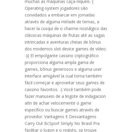
muchas as máquinas caça-níqueis. {
Operating-system jogadores são
convidados a embarcar em jornadas
através de alguma miríade de temas, a
hacer la cusqui de o charme nostálgico das
clássicas máquinas de frutas até as sagas
intrincadas e aventuras cheias de bônus
dos modernos slot device games de vídeo.
-}{ El empolgante cassino criptográfico
proporciona alguma ampla gama de
games, bônus generosos e alguma user
interface amigável la cual torna também
fácil começar e aproveitar seus games de
cassino favoritos. -} Você também pode
fazer manuseio de a lingote de indagacion
afin de achar velocemente o game
específico ou buscar games através de
provedor. Vantagens E Desvantagens
Carry Out BcSport Simply No Brasil Pra
facilitar o logon e o registo, se trouve