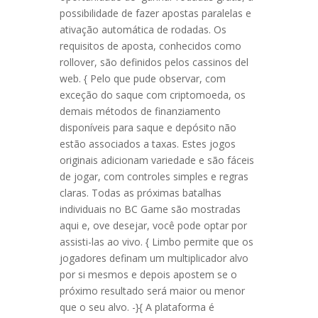
possibilidade de fazer apostas paralelas e
ativação automática de rodadas. Os
requisitos de aposta, conhecidos como
rollover, são definidos pelos cassinos del
web. { Pelo que pude observar, com
exceção do saque com criptomoeda, os
demais métodos de finanziamento
disponíveis para saque e depósito não
estão associados a taxas. Estes jogos
originais adicionam variedade e são fáceis
de jogar, com controles simples e regras
claras. Todas as próximas batalhas
individuais no BC Game são mostradas
aqui e, ove desejar, você pode optar por
assisti-las ao vivo. { Limbo permite que os
jogadores definam um multiplicador alvo
por si mesmos e depois apostem se o
próximo resultado será maior ou menor
que o seu alvo. -}{ A plataforma é