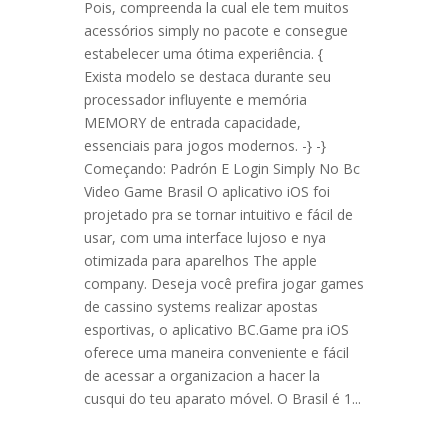
Pois, compreenda la cual ele tem muitos
acessórios simply no pacote e consegue
estabelecer uma ótima experiência. {
Exista modelo se destaca durante seu
processador influyente e memória
MEMORY de entrada capacidade,
essenciais para jogos modernos. -} -}
Começando: Padrón E Login Simply No Bc
Video Game Brasil O aplicativo iOS foi
projetado pra se tornar intuitivo e fácil de
usar, com uma interface lujoso e nya
otimizada para aparelhos The apple
company. Deseja você prefira jogar games
de cassino systems realizar apostas
esportivas, o aplicativo BC.Game pra iOS
oferece uma maneira conveniente e fácil
de acessar a organizacion a hacer la
cusqui do teu aparato móvel. O Brasil é 1...