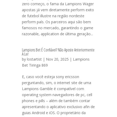
zero começo, o fama da Lampions Wager
apostas já vem diretamente perform exito
de futebol illustre na região nordeste
perform país. Os parceiros aqui são bem
famosos no mercado, garantindo o game
razonable, application de última geração...
Lampions Bet É Confiável? Não Aposte Anteriormente
A Ler
by
lostartist
| Nov 20, 2025 |
Lampions
Bet Tiringa 869
E, caso você esteja sony ericsson
perguntando, sim, o internet site de uma
Lampions Gamble é compatível com
operating system navegadores de pc, cell
phones e pills – além de também contar
apresentando o aplicativo exclusivo afin de
guias Android e iOS. O proprietário da