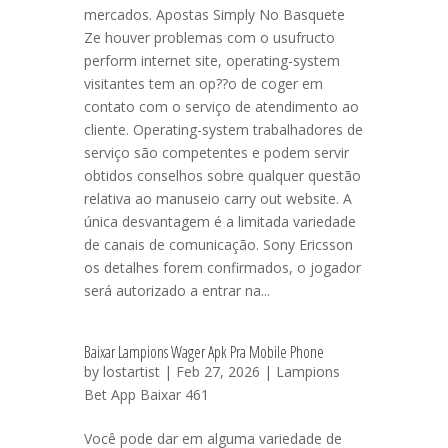
mercados. Apostas Simply No Basquete
Ze houver problemas com o usufructo
perform internet site, operating-system
visitantes tem an op??o de coger em
contato com o serviço de atendimento ao
cliente. Operating-system trabalhadores de
serviço são competentes e podem servir
obtidos conselhos sobre qualquer questão
relativa ao manuseio carry out website. A
única desvantagem é a limitada variedade
de canais de comunicação. Sony Ericsson
os detalhes forem confirmados, o jogador
será autorizado a entrar na...
Baixar Lampions Wager Apk Pra Mobile Phone
by
lostartist
| Feb 27, 2026 |
Lampions
Bet App Baixar 461
Você pode dar em alguma variedade de