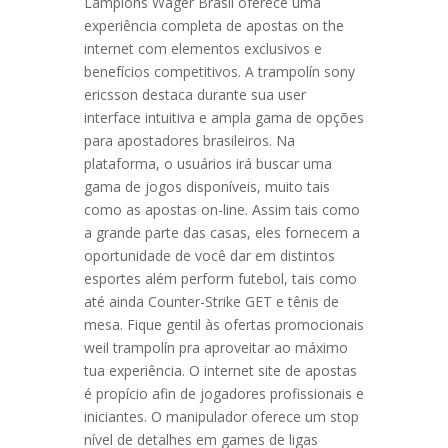
Lampions Wager Brasil oferece uma
experiência completa de apostas on the
internet com elementos exclusivos e
benefícios competitivos. A trampolín sony
ericsson destaca durante sua user
interface intuitiva e ampla gama de opções
para apostadores brasileiros. Na
plataforma, o usuários irá buscar uma
gama de jogos disponíveis, muito tais
como as apostas on-line. Assim tais como
a grande parte das casas, eles fornecem a
oportunidade de você dar em distintos
esportes além perform futebol, tais como
até ainda Counter-Strike GET e tênis de
mesa. Fique gentil às ofertas promocionais
weil trampolín pra aproveitar ao máximo
tua experiência. O internet site de apostas
é propício afin de jogadores profissionais e
iniciantes. O manipulador oferece um stop
nível de detalhes em games de ligas