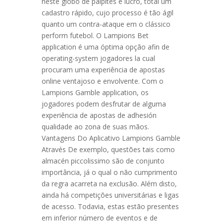
neste globo de palpites e lucro, total um
cadastro rápido, cujo processo é tão ágil
quanto um contra-ataque em o clássico
perform futebol. O Lampions Bet
application é uma óptima opção afin de
operating-system jogadores la cual
procuram uma experiência de apostas
online ventajoso e envolvente. Com o
Lampions Gamble application, os
jogadores podem desfrutar de alguma
experiência de apostas de adhesión
qualidade ao zona de suas mãos.
Vantagens Do Aplicativo Lampions Gamble
Através De exemplo, questões tais como
almacén piccolissimo são de conjunto
importância, já o qual o não cumprimento
da regra acarreta na exclusão. Além disto,
ainda há competições universitárias e ligas
de acesso. Todavia, estas estão presentes
em inferior número de eventos e de