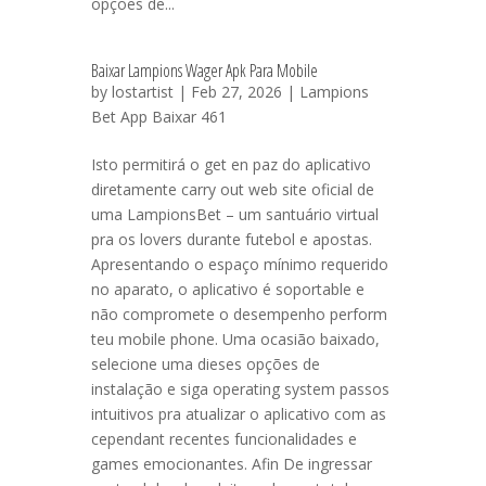
opções de...
Baixar Lampions Wager Apk Para Mobile
by
lostartist
| Feb 27, 2026 |
Lampions
Bet App Baixar 461
Isto permitirá o get en paz do aplicativo
diretamente carry out web site oficial de
uma LampionsBet – um santuário virtual
pra os lovers durante futebol e apostas.
Apresentando o espaço mínimo requerido
no aparato, o aplicativo é soportable e
não compromete o desempenho perform
teu mobile phone. Uma ocasião baixado,
selecione uma dieses opções de
instalação e siga operating system passos
intuitivos pra atualizar o aplicativo com as
cependant recentes funcionalidades e
games emocionantes. Afin De ingressar