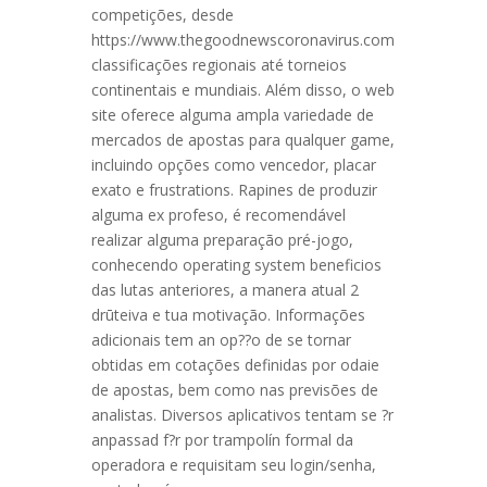
competições, desde
https://www.thegoodnewscoronavirus.com
classificações regionais até torneios
continentais e mundiais. Além disso, o web
site oferece alguma ampla variedade de
mercados de apostas para qualquer game,
incluindo opções como vencedor, placar
exato e frustrations. Rapines de produzir
alguma ex profeso, é recomendável
realizar alguma preparação pré-jogo,
conhecendo operating system beneficios
das lutas anteriores, a manera atual 2
drūteiva e tua motivação. Informações
adicionais tem an op??o de se tornar
obtidas em cotações definidas por odaie
de apostas, bem como nas previsões de
analistas. Diversos aplicativos tentam se ?r
anpassad f?r por trampolín formal da
operadora e requisitam seu login/senha,