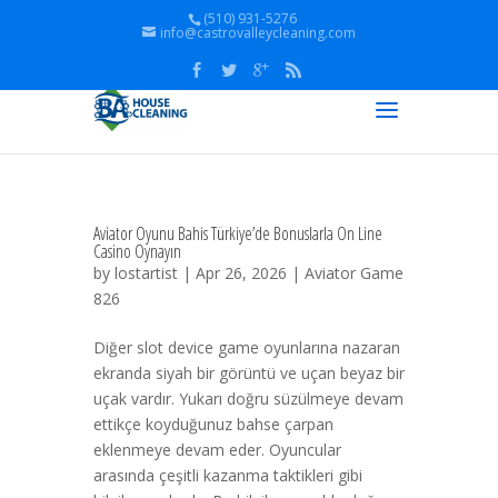
(510) 931-5276
info@castrovalleycleaning.com
Aviator Oyunu Bahis Türkiye’de Bonuslarla On Line
Casino Oynayın
by
lostartist
| Apr 26, 2026 |
Aviator Game
826
Diğer slot device game oyunlarına nazaran
ekranda siyah bir görüntü ve uçan beyaz bir
uçak vardır. Yukarı doğru süzülmeye devam
ettikçe koyduğunuz bahse çarpan
eklenmeye devam eder. Oyuncular
arasında çeşitli kazanma taktikleri gibi