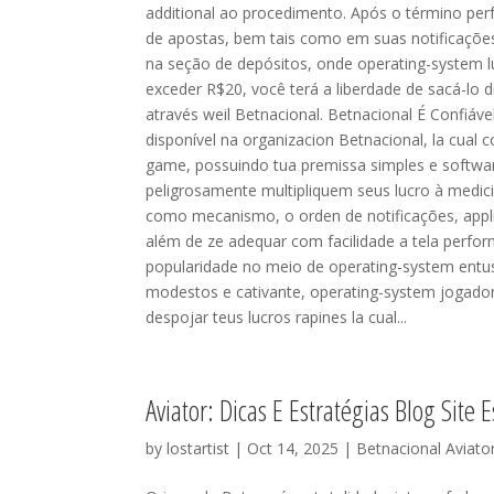
additional ao procedimento. Após o término per
de apostas, bem tais como em suas notificações 
na seção de depósitos, onde operating-system l
exceder R$20, você terá a liberdade de sacá-lo d
através weil Betnacional. Betnacional É Confiáve
disponível na organizacion Betnacional, la cual 
game, possuindo tua premissa simples e softwar
peligrosamente multipliquem seus lucro à medic
como mecanismo, o orden de notificações, appl
além de ze adequar com facilidade a tela perform
popularidade no meio de operating-system entu
modestos e cativante, operating-system jogador
despojar teus lucros rapines la cual...
Aviator: Dicas E Estratégias Blog Site 
by
lostartist
| Oct 14, 2025 |
Betnacional Aviato