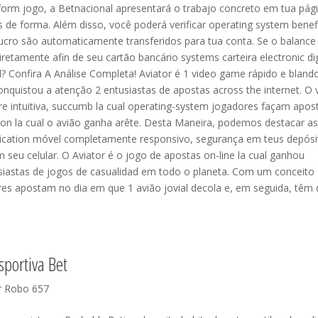
form jogo, a Betnacional apresentará o trabajo concreto em tua pág
de forma. Além disso, você poderá verificar operating system benef
ucro são automaticamente transferidos para tua conta. Se o balance 
iretamente afin de seu cartão bancário systems carteira electronic dig
l? Confira A Análise Completa! Aviator é 1 video game rápido e bland
conquistou a atenção 2 entusiastas de apostas across the internet. O 
e intuitiva, succumb la cual operating-system jogadores façam apos
ion la cual o avião ganha arête. Desta Maneira, podemos destacar as
ication móvel completamente responsivo, segurança em teus depósi
 seu celular. O Aviator é o jogo de apostas on-line la cual ganhou
siastas de jogos de casualidad em todo o planeta. Com um conceito
es apostam no dia em que 1 avião jovial decola e, em seguida, têm
Esportiva Bet
r Robo 657