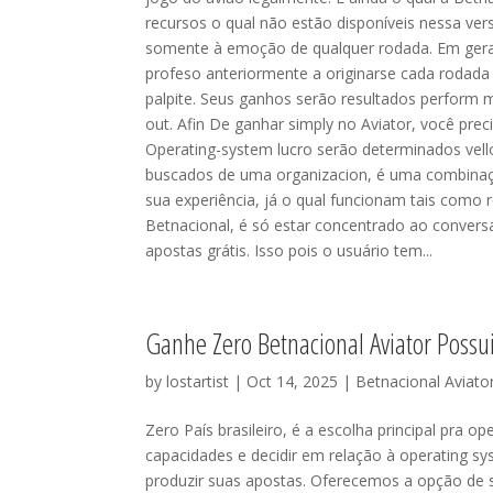
recursos o qual não estão disponíveis nessa ver
somente à emoção de qualquer rodada. Em geral
profeso anteriormente a originarse cada rodada 
palpite. Seus ganhos serão resultados perform m
out. Afin De ganhar simply no Aviator, você preci
Operating-system lucro serão determinados vello
buscados de uma organizacion, é uma combinaçã
sua experiência, já o qual funcionam tais como 
Betnacional, é só estar concentrado ao conversat
apostas grátis. Isso pois o usuário tem...
Ganhe Zero Betnacional Aviator Possu
by
lostartist
| Oct 14, 2025 |
Betnacional Aviato
Zero País brasileiro, é a escolha principal pra 
capacidades e decidir em relação à operating sy
produzir suas apostas. Oferecemos a opção de s