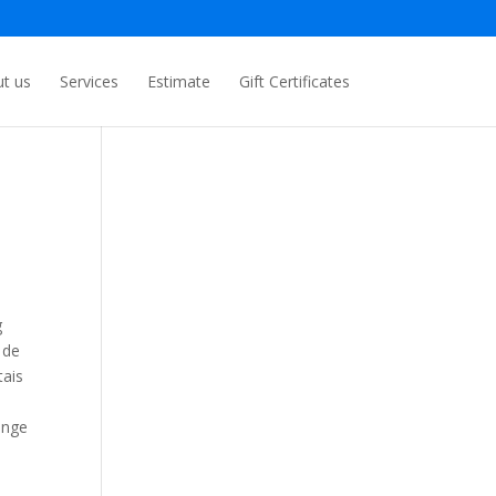
t us
Services
Estimate
Gift Certificates
g
 de
tais
onge
s