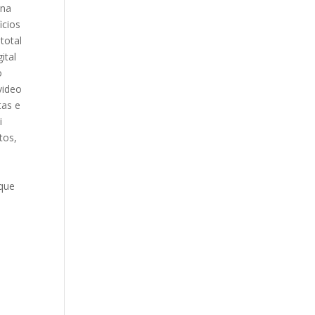
ina
icios
total
ital
o
video
tas e
i
tos,
 que