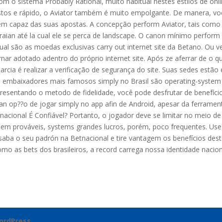
om o sistema Probably Rational, muito habitual nestes estilos de onl
tos e rápido, o Aviator também é muito empolgante. De manera, vo
ém capaz das suas apostas. A concepção perform Aviator, tais como
raian até la cual ele se perca de landscape. O canon mínimo perform
ual são as moedas exclusivas carry out internet site da Betano. Ou 
ar adotado adentro do próprio internet site. Após ze aferrar de o qu
rcia é realizar a verificação de segurança do site. Suas sedes estão
s embaixadores mais famosos simply no Brasil são operating-system
presentando o metodo de fidelidade, você pode desfrutar de benefíci
n op??o de jogar simply no app afin de Android, apesar da ferramen
tnacional É Confiável? Portanto, o jogador deve se limitar no meio de
m prováveis, systems grandes lucros, porém, poco frequentes. Use
aba o seu padrón na Betnacional e tire vantagem os benefícios des
mo as bets dos brasileiros, a record carrega nossa identidade nacion
ordPress