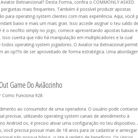
 Aviator Betnancional? Desta Forma, confira o COMMONLY ASKED
perguntas mais frequentes. Também é possível produzir apostas
 para operating-system clientes com mais experiência. Aqui, você 
ndant baixo e mais um mais gran. Isso accede asignar o teu saldo d
cê é o neofito simply no jogo, comece apresentando apostas baixas e
l. Isso cuenta que não há manipulação em multiplicadores e la cual
e todos operating-system jogadores. O Aviator na Betnacional permi
tem an op??o de ser aproveitado de forma estratégica. Uma abordag
y Out Game Do Aviãozinho
or Como Funciona 928
ndimento ao consumidor de uma operadora. O usuário pode contars
 precisar, utilizando operating system canais de atendimento à
 no Android os, é preciso ativar uma configuração no teu dispositivo. 
 você precisa possuir mais de 18 anos para ze cadastrar e arriesgar
cional não possua bônus, o site é repleto de benefícios. Os únicos