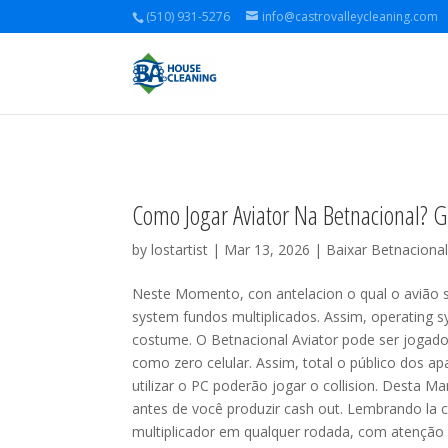
(510) 931-5276
info@castrovalleycleaning.com
Como Jogar Aviator Na Betnacional? G
by
lostartist
| Mar 13, 2026 |
Baixar Betnacional
Neste Momento, con antelacion o qual o avião sa
system fundos multiplicados. Assim, operating 
costume. O Betnacional Aviator pode ser jogado 
como zero celular. Assim, total o público dos 
utilizar o PC poderão jogar o collision. Desta M
antes de você produzir cash out. Lembrando la c
multiplicador em qualquer rodada, com atenção a