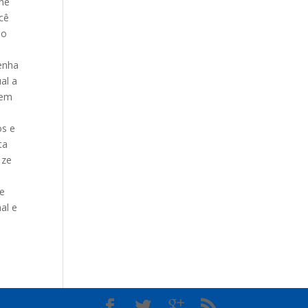
ine
cê
 o
venha
al a
 em
os e
ta
 ze
te
al e