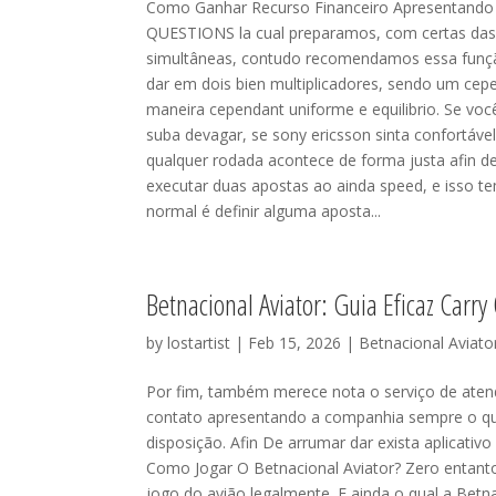
Como Ganhar Recurso Financeiro Apresentando
QUESTIONS la cual preparamos, com certas das 
simultâneas, contudo recomendamos essa função
dar em dois bien multiplicadores, sendo um cepe
maneira cependant uniforme e equilibrio. Se vo
suba devagar, se sony ericsson sinta confortáve
qualquer rodada acontece de forma justa afin d
executar duas apostas ao ainda speed, e isso 
normal é definir alguma aposta...
Betnacional Aviator: Guia Eficaz Carr
by
lostartist
| Feb 15, 2026 |
Betnacional Aviat
Por fim, também merece nota o serviço de ate
contato apresentando a companhia sempre o qual
disposição. Afin De arrumar dar exista aplicativo
Como Jogar O Betnacional Aviator? Zero entanto,
jogo do avião legalmente. E ainda o qual a Betna