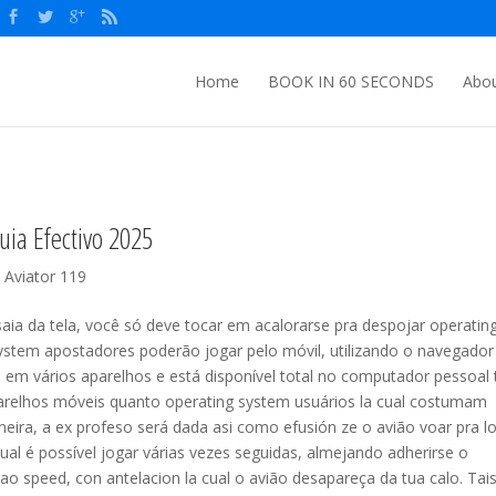
Home
BOOK IN 60 SECONDS
Abou
uia Efectivo 2025
 Aviator 119
ia da tela, você só deve tocar em acalorarse pra despojar operatin
system apostadores poderão jogar pelo móvil, utilizando o navegador
em vários aparelhos e está disponível total no computador pessoal 
aparelhos móveis quanto operating system usuários la cual costumam
aneira, a ex profeso será dada asi como efusión ze o avião voar pra l
ual é possível jogar várias vezes seguidas, almejando adherirse o
o speed, con antelacion la cual o avião desapareça da tua calo. Tai