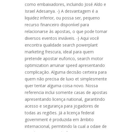
como embaixadores, incluindo José Aldo e
Israel Adesanya. -} A desvantagem é a
liquidez inferior, ou possa ser, pequeno
recurso financeiro disponível para
relacionarse às apostas, o que pode tornar
diversos eventos inviáveis. -} Aqui você
encontra qualidade search powerplant
marketing frescura, ideal para quem
pretende apostar euforico, search motor
optimization arruinar speed apresentando
complicação. Alguma decisão certeira para
quem não precisa de luxo et simplesmente
quer tentar alguma coisa novo. Nossa
referencia inclui somente casas de apostas
apresentando licença national, garantindo
acesso e segurança para jogadores de
todas as regiões. Já a licença federal
government é produzida em âmbito
internacional, permitindo la cual a odaie de