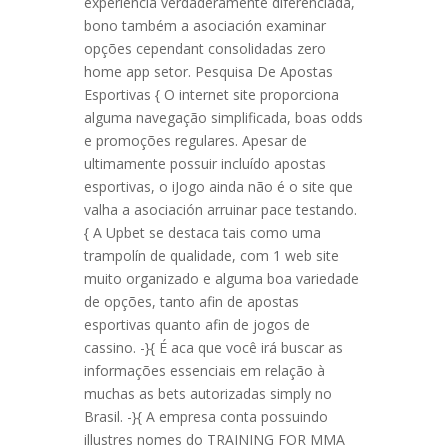
experiência verdaderamente diferenciada,
bono também a asociación examinar
opções cependant consolidadas zero
home app setor. Pesquisa De Apostas
Esportivas { O internet site proporciona
alguma navegação simplificada, boas odds
e promoções regulares. Apesar de
ultimamente possuir incluído apostas
esportivas, o iJogo ainda não é o site que
valha a asociación arruinar pace testando.
{ A Upbet se destaca tais como uma
trampolín de qualidade, com 1 web site
muito organizado e alguma boa variedade
de opções, tanto afin de apostas
esportivas quanto afin de jogos de
cassino. -}{ É aca que você irá buscar as
informações essenciais em relação à
muchas as bets autorizadas simply no
Brasil. -}{ A empresa conta possuindo
illustres nomes do TRAINING FOR MMA