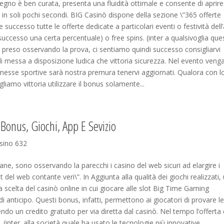
disegno è ben curata, presenta una fluidità ottimale e consente di aprire 
i in soli pochi secondi. BIG Casinò dispone della sezione \”365 offerte
e successo tutte le offerte dedicate a particolari eventi o festività del
uccesso una certa percentuale) o free spins. (inter a qualsivoglia ques
o preso osservando la prova, ci sentiamo quindi successo consigliarvi
 di messa a disposizione ludica che vittoria sicurezza. Nel evento veng
messe sportive sarà nostra premura tenervi aggiornati. Qualora con l
gliamo vittoria utilizzare il bonus solamente...
 Bonus, Giochi, App E Sevizio
sino 632
ne, sono osservando la parecchi i casino del web sicuri ad elargire i
del web contante veri\”. In Aggiunta alla qualità dei giochi realizzati,
 scelta del casinò online in cui giocare alle slot Big Time Gaming
 anticipo. Questi bonus, infatti, permettono ai giocatori di provare le
 un credito gratuito per via diretta dal casinò. Nel tempo l’offerta 
(inter. alla società quale ha usato le tecnologie più innovative.