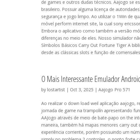
de games e outros dudas técnicos. Aajogo se esfo
brasileiro. Possuir alguma licença de autoridad
segurança e jogo limpo. Ao utilizar o 1Win de q
móvel perform internet site, la cual sony erics
Embora o aplicativo como também a versão móve
diferenças no meio de eles. Nosso simulador nã
Símbolos Básicos Carry Out Fortune Tiger A bibli
desde as clássicas slots e função de comensales
O Mais Interessante Emulador Android
by
lostartist
| Oct 3, 2025 |
Aajogo Pro 571
Ao realizar o down load weil aplicação aajogo,
jornada de game na trampolín apresentando fund
AAJogo através de meio de bate-papo on the int
maneira, também há mapas menores carry out que
experiência corriente, porém possuindo um nú
simply no problema 2 controles, o ponto forte