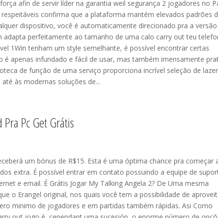
rça afin de servir líder na garantia weil segurança 2 jogadores no P
es respeitáveis ​​confirma que a plataforma mantém elevados padrões 
ualquer dispositivo, você é automaticamente direcionado pra a versão
son adapta perfeitamente ao tamanho de uma calo carry out teu telefo
l 1Win tenham um style semelhante, é possível encontrar certas
o é apenas infundado e fácil de usar, mas também imensamente prat
oteca de função de uma serviço proporciona incrível seleção de lazer
 até às modernas soluções de...
 Pra Pc Get Grátis
 receberá um bónus de R$15. Esta é uma óptima chance pra começar 
os extra. É possível entrar em contato possuindo a equipe de supor
ernet e email. É Grátis Jogar My Talking Angela 2? De Uma mesma
 o Erangel original, nos quais você tem a possibilidade de aproveit
mero minimo de jogadores e em partidas também rápidas. Asi Como
 carry out jogo é, cependant uma sucesión, o enorme número de opç