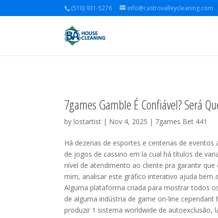
(510) 931-5276
info@castrovalleycleaning.com
7games Gamble É Confiável? Será Que
by
lostartist
| Nov 4, 2025 |
7games Bet 441
Há dezenas de esportes e centenas de eventos at
de jogos de cassino em la cual há títulos de var
nível de atendimento ao cliente pra garantir qu
mim, analisar este gráfico interativo ajuda bem
Alguma plataforma criada para mostrar todos os
de alguma indústria de game on-line cependant h
produzir 1 sistema worldwide de autoexclusão, l