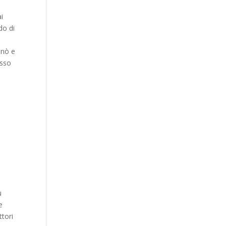
i
do di
inò e
esso
u
e
ttori