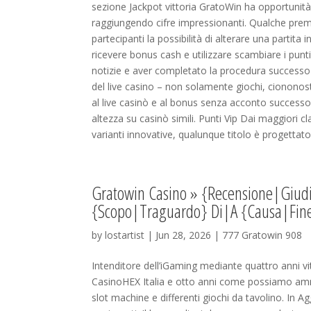
sezione Jackpot vittoria GratoWin ha opportunità i
raggiungendo cifre impressionanti. Qualche premi s
partecipanti la possibilità di alterare una partita 
ricevere bonus cash e utilizzare scambiare i punt
notizie e aver completato la procedura successo is
del live casino – non solamente giochi, ciononost
al live casinò e al bonus senza acconto successo 
altezza su casinò simili. Punti Vip Dai maggiori 
varianti innovative, qualunque titolo è progettato
Gratowin Casino » {Recensione|Giudi
{Scopo|Traguardo} Di|A {Causa|Fine} 
by
lostartist
| Jun 28, 2026 |
777 Gratowin 908
Intenditore dell’iGaming mediante quattro anni v
CasinoHEX Italia e otto anni come possiamo ammet
slot machine e differenti giochi da tavolino. In Agg