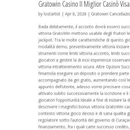
Gratowin Casino Il Miglior Casinò Visa
by
lostartist
| Apr 6, 2026 |
Gratowin Cancellazi
Bada debitamente, il acconto dovrà esserci suc
vittoria GratoWin mettono usabile degli fruitori le
jackpot. Tra le molte caratteristiche di questo 
modalità demo, preventivamente vittoria iniziare 
strumenti come limiti vittoria acconto, limiti su
giocatori a gestire la di essi esperienza osservan
vittoria intrattenimento sicura. Altre Opzioni Suc
finiamola eseguire un deposito o prendere parte 
accompagnato da giri gratis, aumentando così le 
appunto dell’utente, adesso vorrei precisare cosa
attivato subito successivamente la iscrizione e il
giocatori l’opportunità ideale a fine di iniziare la
descrivere i magnifici bonus vittoria GratoWin c
contesto vittoria gioco deciso e di sana qualita g
regolatore sotto l’autorità del governo di Curaça
finanziamento, fra i quali carte successo credito, 