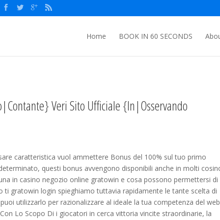
Home
BOOK IN 60 SECONDS
Abou
Contante} Veri Sito Ufficiale {In|Osservando
cisare caratteristica vuol ammettere Bonus del 100% sul tuo primo
 determinato, questi bonus avvengono disponibili anche in molti cosin
tuna in casino negozio online gratowin e cosa possono permettersi di
o ti gratowin login spieghiamo tuttavia rapidamente le tante scelta di
i utilizzarlo per razionalizzare al ideale la tua competenza del web
n Lo Scopo Di i giocatori in cerca vittoria vincite straordinarie, la