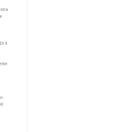
ostra
ne
i Il
ente
in
00