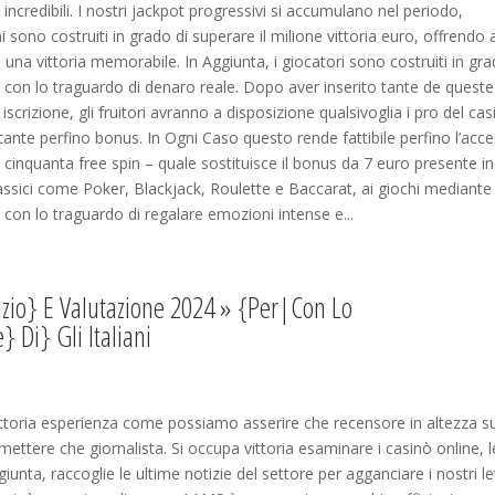
ncredibili. I nostri jackpot progressivi si accumulano nel periodo,
ono costruiti in grado di superare il milione vittoria euro, offrendo a
in una vittoria memorabile. In Aggiunta, i giocatori sono costruiti in gra
i con lo traguardo di denaro reale. Dopo aver inserito tante de queste
crizione, gli fruitori avranno a disposizione qualsivoglia i pro del cas
ante perfino bonus. In Ogni Caso questo rende fattibile perfino l’acc
cinquanta free spin – quale sostituisce il bonus da 7 euro presente in
classici come Poker, Blackjack, Roulette e Baccarat, ai giochi mediante
 con lo traguardo di regalare emozioni intense e...
zio} E Valutazione 2024 » {Per|Con Lo
Di} Gli Italiani
ittoria esperienza come possiamo asserire che recensore in altezza s
tere che giornalista. Si occupa vittoria esaminare i casinò online, l
iunta, raccoglie le ultime notizie del settore per agganciare i nostri le