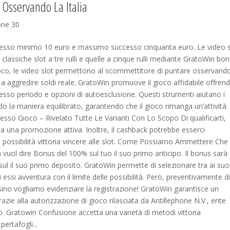
 Osservando La Italia
one 30
cesso minimo 10 euro e massimo successo cinquanta euro. Le video s
 classiche slot a tre rulli e quelle a cinque rulli mediante GratoWin bo
gioco, le video slot permettono al scommettitore di puntare osservando
a aggredire soldi reale. GratoWin promuove il gioco affidabile offren
ccesso periodo e opzioni di autoesclusione. Questi strumenti aiutano i
do la maniera equilibrato, garantendo che il gioco rimanga un’attività
cesso Gioco – Rivelato Tutte Le Varianti Con Lo Scopo Di qualificarti,
a una promozione attiva. Inoltre, il cashback potrebbe esserci
possibilità vittoria vincere alle slot. Come Possiamo Ammettere Che s
 vuol dire Bonus del 100% sul tuo il suo primo anticipo. Il bonus sarà
 sul il suo primo deposito. GratoWin permette di selezionare tra ai suo
 di essi avventura con il limite delle possibilità. Però, preventivamente di
asino vogliamo evidenziare la registrazione! GratoWin garantisce un
razie alla autorizzazione di gioco rilasciata da Antillephone N.V., ente
o. Gratowin Confusione accetta una varietà di metodi vittoria
pertafogli...