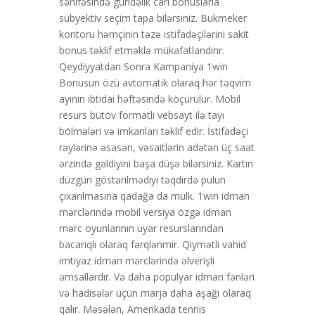
səhifəsində gündəlik cari bonuslarla
subyektiv seçim tapa bilərsiniz. Bukmeker
kontoru həmçinin təzə istifadəçilərini sakit
bonus təklif etməklə mükafatlandırır.
Qeydiyyatdan Sonra Kampaniya 1win
Bonusun özü avtomatik olaraq hər təqvim
ayının ibtidai həftəsində köçürülür. Mobil
resurs bütöv formatlı vebsayt ilə tayı
bölmələri və imkanları təklif edir. İstifadəçi
rəylərinə əsasən, vəsaitlərin adətən üç saat
ərzində gəldiyini başa düşə bilərsiniz. Kartın
düzgün göstərilmədiyi təqdirdə pulun
çıxarılmasına qadağa da mülk. 1win idman
mərclərində mobil versiya özgə idman
mərc oyunlarının uyar resurslarından
bacarıqlı olaraq fərqlənmir. Qiymətli vahid
imtiyaz idman mərclərində əlverişli
əmsallardır. Və daha populyar idman fənləri
və hadisələr üçün marja daha aşağı olaraq
qalır. Məsələn, Amerikada tennis