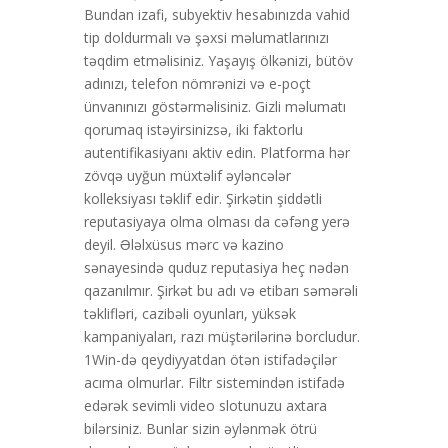
Bundan izafi, subyektiv hesabınızda vahid
tip doldurmalı və şəxsi məlumatlarınızı
təqdim etməlisiniz. Yaşayış ölkənizi, bütöv
adınızı, telefon nömrənizi və e-poçt
ünvanınızı göstərməlisiniz. Gizli məlumatı
qorumaq istəyirsinizsə, iki faktorlu
autentifikasiyanı aktiv edin. Platforma hər
zövqə uyğun müxtəlif əyləncələr
kolleksiyası təklif edir. Şirkətin şiddətli
reputasiyaya olma olması da cəfəng yerə
deyil. Ələlxüsus mərc və kazino
sənayesində quduz reputasiya heç nədən
qazanılmır. Şirkət bu adı və etibarı səmərəli
təklifləri, cazibəli oyunları, yüksək
kampaniyaları, razı müştərilərinə borcludur.
1Win-də qeydiyyatdan ötən istifadəçilər
acıma olmurlar. Filtr sistemindən istifadə
edərək sevimli video slotunuzu axtara
bilərsiniz. Bunlar sizin əylənmək ötrü