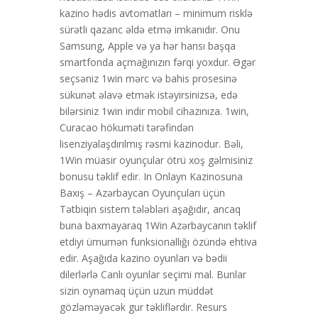
kazino hədis avtomatları – minimum risklə
sürətli qazanc əldə etmə imkanıdır. Onu
Samsung, Apple və ya hər hansı başqa
smartfonda açmağınızın fərqi yoxdur. Əgər
seçsəniz 1win mərc və bahis prosesinə
sükunət əlavə etmək istəyirsinizsə, edə
bilərsiniz 1win indir mobil cihazınıza. 1win,
Curacao hökuməti tərəfindən
lisenziyalaşdırılmış rəsmi kazinodur. Bəli,
1Win müasir oyunçular ötrü xoş gəlmisiniz
bonusu təklif edir. In Onlayn Kazinosuna
Baxış – Azərbaycan Oyunçuları üçün
Tətbiqin sistem tələbləri aşağıdır, ancaq
buna baxmayaraq 1Win Azərbaycanın təklif
etdiyi ümumən funksionallığı özündə ehtiva
edir. Aşağıda kazino oyunları və bədii
dilerlərlə Canlı oyunlar seçimi mal. Bunlar
sizin oynamaq üçün uzun müddət
gözləməyəcək gur təkliflərdir. Resurs