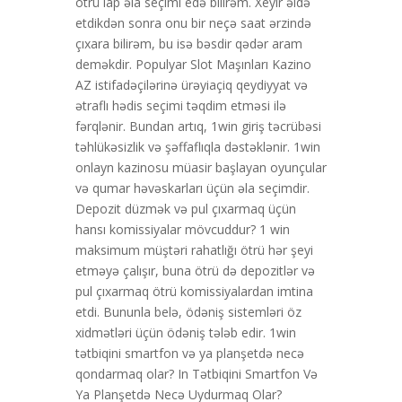
ötrü lap əla seçimi edə bilirəm. Xeyir əldə
etdikdən sonra onu bir neçə saat ərzində
çıxara bilirəm, bu isə bəsdir qədər aram
deməkdir. Populyar Slot Maşınları Kazino
AZ istifadəçilərinə ürəyiaçiq qeydiyyat və
ətraflı hədis seçimi təqdim etməsi ilə
fərqlənir. Bundan artıq, 1win giriş təcrübəsi
təhlükəsizlik və şəffaflıqla dəstəklənir. 1win
onlayn kazinosu müasir başlayan oyunçular
və qumar həvəskarları üçün əla seçimdir.
Depozit düzmək və pul çıxarmaq üçün
hansı komissiyalar mövcuddur? 1 win
maksimum müştəri rahatlığı ötrü hər şeyi
etməyə çalışır, buna ötrü də depozitlər və
pul çıxarmaq ötrü komissiyalardan imtina
etdi. Bununla belə, ödəniş sistemləri öz
xidmətləri üçün ödəniş tələb edir. 1win
tətbiqini smartfon və ya planşetdə necə
qondarmaq olar? In Tətbiqini Smartfon Və
Ya Planşetdə Necə Uydurmaq Olar?