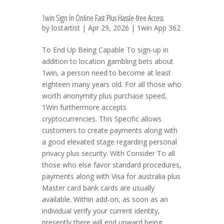
1win Sign In Online Fast Plus Hassle-free Access
by
lostartist
| Apr 29, 2026 |
1win App 362
To End Up Being Capable To sign-up in
addition to location gambling bets about
1win, a person need to become at least
eighteen many years old. For all those who
worth anonymity plus purchase speed,
1Win furthermore accepts
cryptocurrencies. This Specific allows
customers to create payments along with
a good elevated stage regarding personal
privacy plus security. With Consider To all
those who else favor standard procedures,
payments along with Visa for australia plus
Master card bank cards are usually
available. Within add-on, as soon as an
individual verify your current identity,
presently there will end upward being