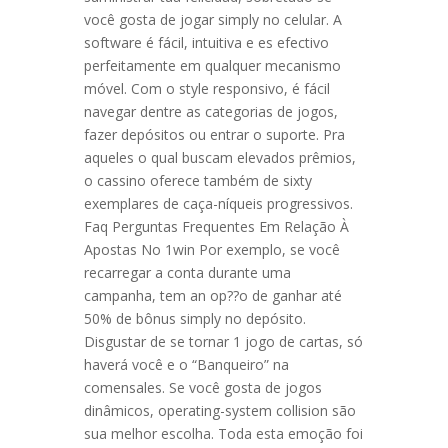
você gosta de jogar simply no celular. A
software é fácil, intuitiva e es efectivo
perfeitamente em qualquer mecanismo
móvel. Com o style responsivo, é fácil
navegar dentre as categorias de jogos,
fazer depósitos ou entrar o suporte. Pra
aqueles o qual buscam elevados prêmios,
o cassino oferece também de sixty
exemplares de caça-níqueis progressivos.
Faq Perguntas Frequentes Em Relação À
Apostas No 1win Por exemplo, se você
recarregar a conta durante uma
campanha, tem an op??o de ganhar até
50% de bônus simply no depósito.
Disgustar de se tornar 1 jogo de cartas, só
haverá você e o “Banqueiro” na
comensales. Se você gosta de jogos
dinâmicos, operating-system collision são
sua melhor escolha. Toda esta emoção foi