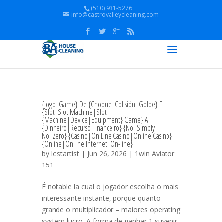
(510) 931-5276
info@castrovalleycleaning.com
{Jogo|Game} De {Choque|Colisión|Golpe} E
{Slot|Slot Machine|Slot
{Machine|Device|Equipment} Game} A
{Dinheiro|Recurso Financeiro} {No|Simply
No|Zero} {Casino|On Line Casino|Online Casino}
{Online|On The Internet|On-line}
by
lostartist
| Jun 26, 2026 |
1win Aviator
151
É notable la cual o jogador escolha o mais
interessante instante, porque quanto
grande o multiplicador – maiores operating
system lucro. A forma de ganhar 1 suvenir