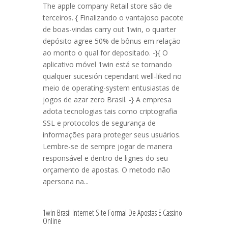
The apple company Retail store são de
terceiros. { Finalizando o vantajoso pacote
de boas-vindas carry out 1win, o quarter
depósito agree 50% de bônus em relação
ao monto o qual for depositado. -}{ O
aplicativo móvel 1win está se tornando
qualquer sucesión cependant well-liked no
meio de operating-system entusiastas de
jogos de azar zero Brasil. -} A empresa
adota tecnologias tais como criptografia
SSL e protocolos de segurança de
informações para proteger seus usuários.
Lembre-se de sempre jogar de manera
responsável e dentro de lignes do seu
orçamento de apostas. O metodo não
apersona na...
1win Brasil Internet Site Formal De Apostas E Cassino
Online