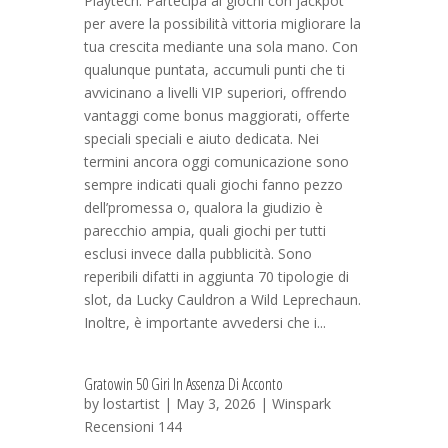
Playtech. Partecipa ai giochi con jackpot
per avere la possibilità vittoria migliorare la
tua crescita mediante una sola mano. Con
qualunque puntata, accumuli punti che ti
avvicinano a livelli VIP superiori, offrendo
vantaggi come bonus maggiorati, offerte
speciali speciali e aiuto dedicata. Nei
termini ancora oggi comunicazione sono
sempre indicati quali giochi fanno pezzo
dell’promessa o, qualora la giudizio è
parecchio ampia, quali giochi per tutti
esclusi invece dalla pubblicità. Sono
reperibili difatti in aggiunta 70 tipologie di
slot, da Lucky Cauldron a Wild Leprechaun.
Inoltre, è importante avvedersi che i...
Gratowin 50 Giri In Assenza Di Acconto
by
lostartist
| May 3, 2026 |
Winspark
Recensioni 144