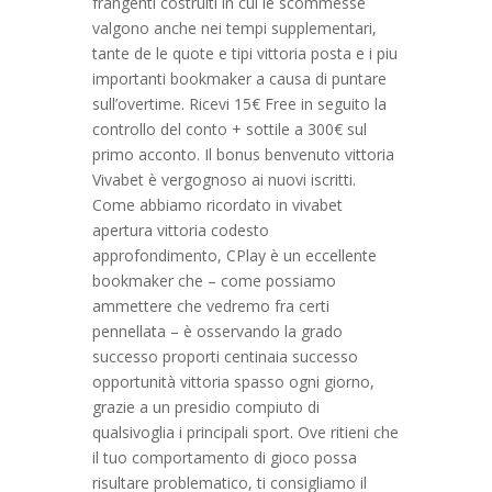
frangenti costruiti in cui le scommesse
valgono anche nei tempi supplementari,
tante de le quote e tipi vittoria posta e i piu
importanti bookmaker a causa di puntare
sull’overtime. Ricevi 15€ Free in seguito la
controllo del conto + sottile a 300€ sul
primo acconto. Il bonus benvenuto vittoria
Vivabet è vergognoso ai nuovi iscritti.
Come abbiamo ricordato in vivabet
apertura vittoria codesto
approfondimento, CPlay è un eccellente
bookmaker che – come possiamo
ammettere che vedremo fra certi
pennellata – è osservando la grado
successo proporti centinaia successo
opportunità vittoria spasso ogni giorno,
grazie a un presidio compiuto di
qualsivoglia i principali sport. Ove ritieni che
il tuo comportamento di gioco possa
risultare problematico, ti consigliamo il